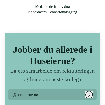
Medarbeiderinnlogging
Kandidatens Connect-innlogging
Jobber du allerede i
Huseierne?
La oss samarbeide om rekrutteringen
og finne din neste kollega.
@huseierne.no
Logg inn